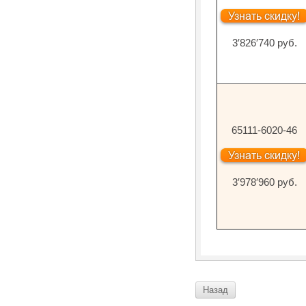
3′826′740 руб.
65111-6020-46
3′978′960 руб.
Назад