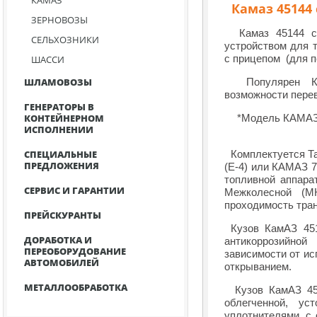
КАМАЗ
Камаз 45144 
ЗЕРНОВОЗЫ
Камаз 45144 сел
CЕЛЬХОЗНИКИ
устройством для 
с прицепом (для п
ШАССИ
ШЛАМОВОЗЫ
Популярен КАМА
возможности перев
ГЕНЕРАТОРЫ В
КОНТЕЙНЕРНОМ
*Модель КАМАЗ 4
ИСПОЛНЕНИИ
СПЕЦИАЛЬНЫЕ
Комплектуется Та
ПРЕДЛОЖЕНИЯ
(Е-4) или КАМАЗ 7
топливной аппара
СЕРВИС И ГАРАНТИИ
Межколесной (М
проходимость тран
ПРЕЙСКУРАНТЫ
Кузов КамАЗ 451
ДОРАБОТКА И
антикоррозийной
ПЕРЕОБОРУДОВАНИЕ
зависимости от ис
АВТОМОБИЛЕЙ
открыванием.
МЕТАЛЛООБРАБОТКА
Кузов КамАЗ 4514
облегченной, ус
уплотнителями, с 